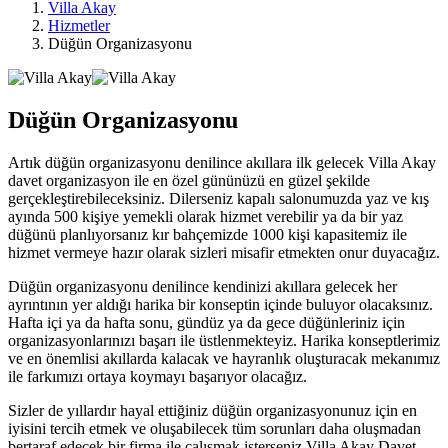
Villa Akay
Hizmetler
Düğün Organizasyonu
Düğün Organizasyonu
Artık düğün organizasyonu denilince akıllara ilk gelecek Villa Akay
davet organizasyon ile en özel gününüzü en güzel şekilde
gerçekleştirebileceksiniz. Dilerseniz kapalı salonumuzda yaz ve kış
ayında 500 kişiye yemekli olarak hizmet verebilir ya da bir yaz
düğünü planlıyorsanız kır bahçemizde 1000 kişi kapasitemiz ile
hizmet vermeye hazır olarak sizleri misafir etmekten onur duyacağız.
Düğün organizasyonu denilince kendinizi akıllara gelecek her
ayrıntının yer aldığı harika bir konseptin içinde buluyor olacaksınız.
Hafta içi ya da hafta sonu, gündüz ya da gece düğünleriniz için
organizasyonlarınızı başarı ile üstlenmekteyiz. Harika konseptlerimiz
ve en önemlisi akıllarda kalacak ve hayranlık oluşturacak mekanımız
ile farkımızı ortaya koymayı başarıyor olacağız.
Sizler de yıllardır hayal ettiğiniz düğün organizasyonunuz için en
iyisini tercih etmek ve oluşabilecek tüm sorunları daha oluşmadan
bertaraf edecek bir firma ile çalışmak isterseniz Villa Akay Davet